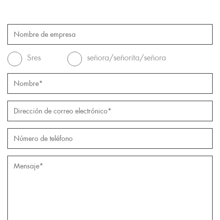
Sres
señora/señorita/señora