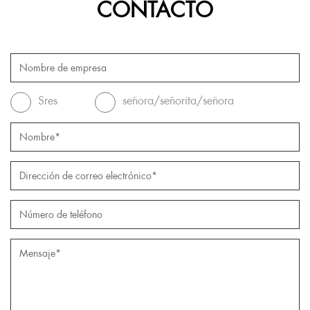
CONTACTO
Sres
señora/señorita/señora