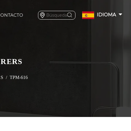
IDIOMA
CONTACTO
URERS
AS
/
TPM-616