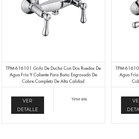
TPM-616101 Grifo De Ducha Con Dos Ruedas De
TPM-616102 Grifo De Ducha Con Dos Ruedas De
Agua Fría Y Caliente Para Baño Engrosado De
Agua Fría
Cobre Completo De Alta Calidad
Cob
TPM-616
VER
VE
DETALLE
DETA