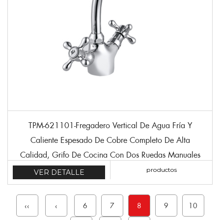
TPM-621101-Fregadero Vertical De Agua Fría Y
Caliente Espesado De Cobre Completo De Alta
Calidad, Grifo De Cocina Con Dos Ruedas Manuales
productos
VER DETALLE
‹‹
‹
6
7
8
9
10