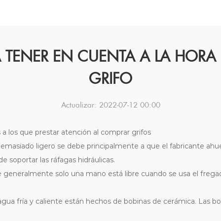
 TENER EN CUENTA A LA HORA 
GRIFO
Actualizar: 2022-07-12 00:00
 a los que prestar atención al comprar grifos
asiado ligero se debe principalmente a que el fabricante ahueca e
 soportar las ráfagas hidráulicas.
ue generalmente solo una mano está libre cuando se usa el frega
e agua fría y caliente están hechos de bobinas de cerámica. Las b