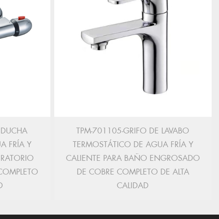
E DUCHA
TPM-701105-GRIFO DE LAVABO
A FRÍA Y
TERMOSTÁTICO DE AGUA FRÍA Y
IRATORIO
CALIENTE PARA BAÑO ENGROSADO
COMPLETO
DE COBRE COMPLETO DE ALTA
D
CALIDAD