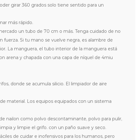
 poder girar 360 grados solo tiene sentido para un
nar más rápido.
l mercado un tubo de 70 cm o más. Tenga cuidado de no
n fuerza. Si tu mano se vuelve negra, es alambre de
rior. La manguera, el tubo interior de la manguera está
 con arena y chapada con una capa de níquel de 4miu
os, donde se acumula silicio. El limpiador de aire
s de material. Los equipos equipados con un sistema
 de nailon como polvo descontaminante, polvo para pulir,
mpia y limpie el grifo. con un paño suave y seco.
áciles de cuidar e inofensivos para los humanos, pero