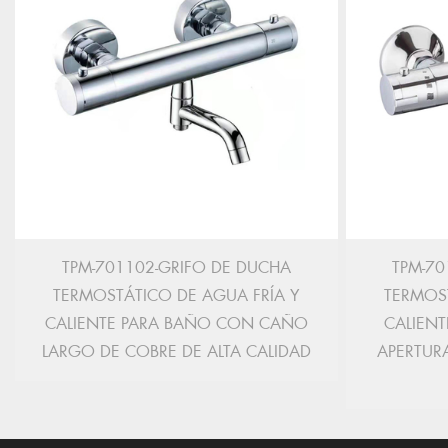
TPM-701102-GRIFO DE DUCHA
TPM-70
TERMOSTÁTICO DE AGUA FRÍA Y
TERMOST
CALIENTE PARA BAÑO CON CAÑO
CALIENT
LARGO DE COBRE DE ALTA CALIDAD
APERTUR