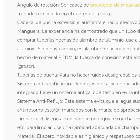
Ángulo de rotación: Ser capaz de
proveedor de mezclad
fregadero colocado en el centro de la casa.
Cabezal de ducha extensible: aumenta el radio efectivo 
Manguera: La experiencia ha demostrado que un tubo de
comprar tuberías hechas de alambre de aluminio, use ala
aluminio. Si no hay cambio, es alambre de acero inoxidab
hecho de material EPDM, la tuerca de conexión está esta
(grosor).
Tuberías de ducha: Para no hacer ruidos desagradables, s
Sistema anticalcificación: Depósitos de calcio en rociad
integrado tiene un sistema antical que también evita int
Sistema Anti-Reflujo: Este sistema evita que el agua suc
antirretorno estarán marcados con la marca de aprobac
Limpieza: el diseño aerodinámico no requiere mucha limp
etc. para limpiar, use una cantidad adecuada de champú 
Material: El acero inoxidable es higiénico y respetuoso 